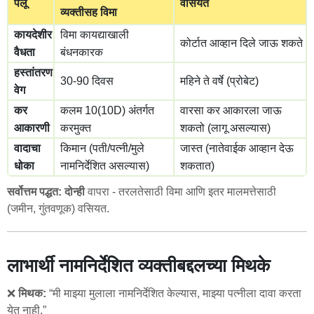
पैलू
वसियत
व्यक्तीसह विमा
कायदेशीर
विमा कायद्याखाली
कोर्टात आव्हान दिले जाऊ शकते
वैधता
बंधनकारक
हस्तांतरण
30-90 दिवस
महिने ते वर्षे (प्रोबेट)
वेग
कर
कलम 10(10D) अंतर्गत
वारसा कर आकारला जाऊ
आकारणी
करमुक्त
शकतो (लागू असल्यास)
वादाचा
किमान (पती/पत्नी/मुले
जास्त (नातेवाईक आव्हान देऊ
धोका
नामनिर्देशित असल्यास)
शकतात)
सर्वोत्तम पद्धत:
दोन्ही
वापरा - तरलतेसाठी विमा आणि इतर मालमत्तेसाठी
(जमीन, गुंतवणूक) वसियत.
लाभार्थी नामनिर्देशित व्यक्तीबद्दलच्या मिथके
❌
मिथक:
“मी माझ्या मुलाला नामनिर्देशित केल्यास, माझ्या पत्नीला दावा करता
येत नाही.”