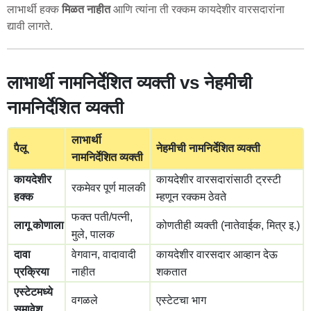
लाभार्थी हक्क
मिळत नाहीत
आणि त्यांना ती रक्कम कायदेशीर वारसदारांना
द्यावी लागते.
लाभार्थी नामनिर्देशित व्यक्ती vs नेहमीची
नामनिर्देशित व्यक्ती
लाभार्थी
पैलू
नेहमीची नामनिर्देशित व्यक्ती
नामनिर्देशित व्यक्ती
कायदेशीर
कायदेशीर वारसदारांसाठी ट्रस्टी
रकमेवर पूर्ण मालकी
हक्क
म्हणून रक्कम ठेवते
फक्त पती/पत्नी,
लागू कोणाला
कोणतीही व्यक्ती (नातेवाईक, मित्र इ.)
मुले, पालक
दावा
वेगवान, वादावादी
कायदेशीर वारसदार आव्हान देऊ
प्रक्रिया
नाहीत
शकतात
एस्टेटमध्ये
वगळले
एस्टेटचा भाग
समावेश