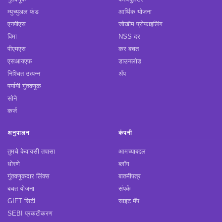
म्युच्युअल फंड
आर्थिक योजना
एनपीएस
जोखीम प्रोफाइलिंग
विमा
NSS दर
पीएमएस
कर बचत
एसआयएफ
डाउनलोड
निश्चित उत्पन्न
अँप
पर्यायी गुंतवणूक
सोने
कर्ज
अनुपालन
कंपनी
तुमचे केवायसी तपासा
आमच्याबद्दल
धोरणे
ब्लॉग
गुंतवणूकदार लिंक्स
बातमीपत्र
बचत योजना
संपर्क
GIFT सिटी
साइट मॅप
SEBI प्रकटीकरण