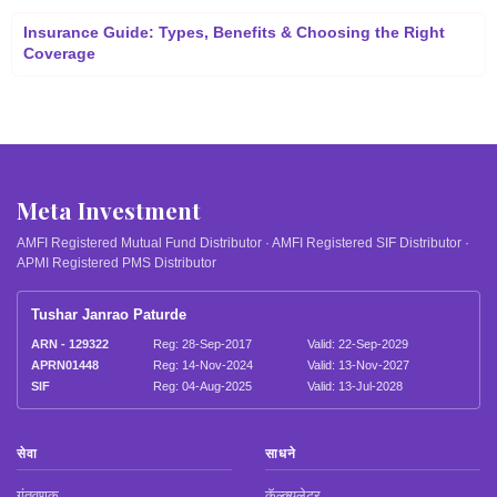
Insurance Guide: Types, Benefits & Choosing the Right
Coverage
Meta Investment
AMFI Registered Mutual Fund Distributor · AMFI Registered SIF Distributor ·
APMI Registered PMS Distributor
Tushar Janrao Paturde
ARN - 129322
Reg: 28-Sep-2017
Valid: 22-Sep-2029
APRN01448
Reg: 14-Nov-2024
Valid: 13-Nov-2027
SIF
Reg: 04-Aug-2025
Valid: 13-Jul-2028
सेवा
साधने
गुंतवणूक
कॅल्क्युलेटर