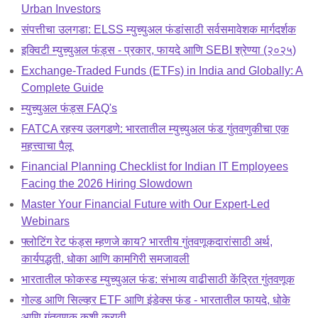
Urban Investors
संपत्तीचा उलगडा: ELSS म्युच्युअल फंडांसाठी सर्वसमावेशक मार्गदर्शक
इक्विटी म्युच्युअल फंड्स - प्रकार, फायदे आणि SEBI श्रेण्या (२०२५)
Exchange-Traded Funds (ETFs) in India and Globally: A
Complete Guide
म्युच्युअल फंड्स FAQ's
FATCA रहस्य उलगडणे: भारतातील म्युच्युअल फंड गुंतवणुकीचा एक
महत्त्वाचा पैलू
Financial Planning Checklist for Indian IT Employees
Facing the 2026 Hiring Slowdown
Master Your Financial Future with Our Expert-Led
Webinars
फ्लोटिंग रेट फंड्स म्हणजे काय? भारतीय गुंतवणूकदारांसाठी अर्थ,
कार्यपद्धती, धोका आणि कामगिरी समजावली
भारतातील फोकस्ड म्युच्युअल फंड: संभाव्य वाढीसाठी केंद्रित गुंतवणूक
गोल्ड आणि सिल्व्हर ETF आणि इंडेक्स फंड - भारतातील फायदे, धोके
आणि गुंतवणूक कशी करावी