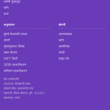
पर्यायी गुंतवणूक
सोने
कर्ज
अनुपालन
कंपनी
तुमचे केवायसी तपासा
आमच्याबद्दल
धोरणे
ब्लॉग
गुंतवणूकदार लिंक्स
बातमीपत्र
बचत योजना
संपर्क
GIFT सिटी
साइट मॅप
SEBI प्रकटीकरण
कमिशन प्रकटीकरण
मेटा इन्व्हेस्टमेंट
A3/204, मीरचंदानी पाम्स
कोकणे चौक, आकाशगंगा रोड
राहाटणी, पिंपळे सौदागर, पुणे - 411017
महाराष्ट्र, भारत