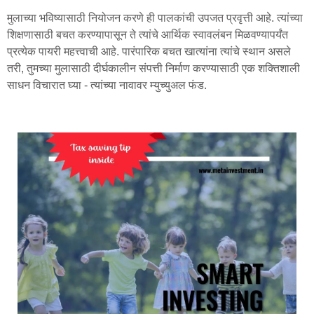
मुलाच्या भविष्यासाठी नियोजन करणे ही पालकांची उपजत प्रवृत्ती आहे. त्यांच्या
शिक्षणासाठी बचत करण्यापासून ते त्यांचे आर्थिक स्वावलंबन मिळवण्यापर्यंत
प्रत्येक पायरी महत्त्वाची आहे. पारंपारिक बचत खात्यांना त्यांचे स्थान असले
तरी, तुमच्या मुलासाठी दीर्घकालीन संपत्ती निर्माण करण्यासाठी एक शक्तिशाली
साधन विचारात घ्या - त्यांच्या नावावर म्युच्युअल फंड.