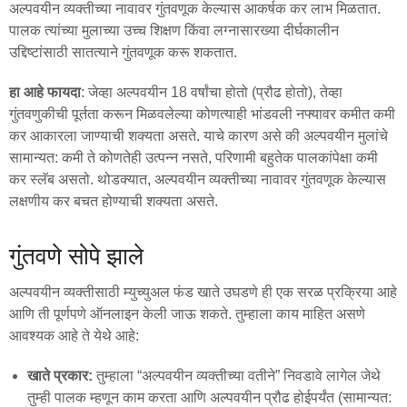
अल्पवयीन व्यक्तीच्या नावावर गुंतवणूक केल्यास आकर्षक कर लाभ मिळतात.
पालक त्यांच्या मुलाच्या उच्च शिक्षण किंवा लग्नासारख्या दीर्घकालीन
उद्दिष्टांसाठी सातत्याने गुंतवणूक करू शकतात.
हा आहे फायदा
: जेव्हा अल्पवयीन 18 वर्षांचा होतो (प्रौढ होतो), तेव्हा
गुंतवणुकीची पूर्तता करून मिळवलेल्या कोणत्याही भांडवली नफ्यावर कमीत कमी
कर आकारला जाण्याची शक्यता असते. याचे कारण असे की अल्पवयीन मुलांचे
सामान्यत: कमी ते कोणतेही उत्पन्न नसते, परिणामी बहुतेक पालकांपेक्षा कमी
कर स्लॅब असतो. थोडक्यात, अल्पवयीन व्यक्तीच्या नावावर गुंतवणूक केल्यास
लक्षणीय कर बचत होण्याची शक्यता असते.
गुंतवणे सोपे झाले
अल्पवयीन व्यक्तीसाठी म्युच्युअल फंड खाते उघडणे ही एक सरळ प्रक्रिया आहे
आणि ती पूर्णपणे ऑनलाइन केली जाऊ शकते. तुम्हाला काय माहित असणे
आवश्यक आहे ते येथे आहे:
खाते प्रकार:
तुम्हाला “अल्पवयीन व्यक्तीच्या वतीने” निवडावे लागेल जेथे
तुम्ही पालक म्हणून काम करता आणि अल्पवयीन प्रौढ होईपर्यंत (सामान्यत: