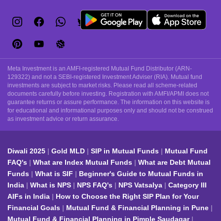
Meta Investment is an AMFI-registered Mutual Fund Distributor (ARN-
129322) and not a SEBI-registered Investment Adviser (RIA). Mutual fund
investments are subject to market risks. Please read all scheme-related
documents carefully before investing. Registration with AMFI/APMI does not
guarantee returns or assure performance. The information on this website is
for educational and informational purposes only and should not be construed
as investment advice or return assurance.
Diwali 2025
Gold MLD
SIP in Mutual Funds
Mutual Fund
FAQ's
What are Index Mutual Funds
What are Debt Mutual
Funds
What is SIF
Beginner's Guide to Mutual Funds in
India
What is NPS
NPS FAQ's
NPS Vatsalya
Category III
AIFs in India
How to Choose the Right SIP Plan for Your
Financial Goals
Mutual Fund & Financial Planning in Pune
Mutual Fund & Financial Planning in Pimple Saudagar