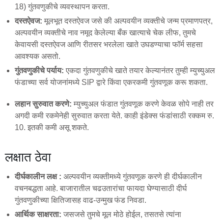
18) गुंतवणुकीचे व्यवस्थापन करता.
दस्तऐवज:
मूलभूत दस्तऐवज जसे की अल्पवयीन व्यक्तीचे जन्म प्रमाणपत्र,
अल्पवयीन व्यक्तीचे नाव नमूद केलेल्या बँक खात्याचे चेक लीफ, तुमचे
केवायसी दस्तऐवज आणि रीतसर भरलेला खाते उघडण्याचा फॉर्म सहसा
आवश्यक असतो.
गुंतवणुकीचे पर्याय:
एकदा गुंतवणुकीचे खाते तयार केल्यानंतर तुम्ही म्युच्युअल
फंडाच्या सर्व योजनांमध्ये SIP द्वारे किंवा एकरकमी गुंतवणूक करू शकता.
लहान सुरुवात करणे:
म्युच्युअल फंडात गुंतवणूक करणे केवळ सोपे नाही तर
अगदी कमी रकमेनेही सुरुवात करता येते. काही इंडेक्स फंडांसाठी रक्कम रु.
10. इतकी कमी असू शकते.
लक्षात ठेवा
दीर्घकालीन लक्ष :
अल्पवयीन व्यक्तीमध्ये गुंतवणूक करणे ही दीर्घकालीन
वचनबद्धता आहे. बाजारातील चढउतारांचा फायदा घेण्यासाठी दीर्घ
गुंतवणुकीच्या क्षितिजासह वाढ-उन्मुख फंड निवडा.
आर्थिक साक्षरता:
जसजसे तुमचे मूल मोठे होईल, तसतसे त्यांना