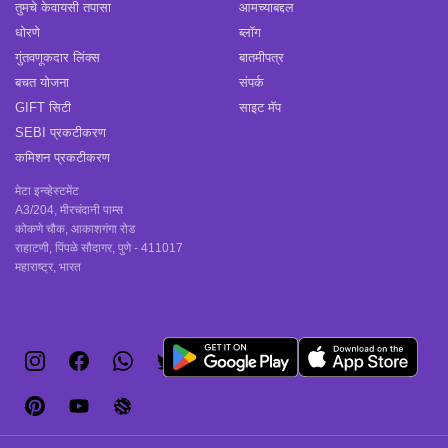
तुमचे केवायसी तपासा
आमच्याबद्दल
धोरणे
ब्लॉग
गुंतवणूकदार लिंक्स
बातमीपत्र
बचत योजना
संपर्क
GIFT सिटी
साइट मॅप
SEBI प्रकटीकरण
कमिशन प्रकटीकरण
मेटा इन्व्हेस्टमेंट
A3/204, मीरचंदानी पाम्स
कोकणे चौक, आकाशगंगा रोड
राहाटणी, पिंपळे सौदागर, पुणे - 411017
महाराष्ट्र, भारत