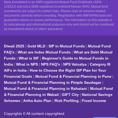
Meta Investment is an AMFI-registered Mutual Fund Distributor (ARN-
129322) and not a SEBI-registered Investment Adviser (RIA). Mutual fund
investments are subject to market risks. Please read all scheme-related
documents carefully before investing. Registration with AMFI/APMI does not
guarantee returns or assure performance. The information on this website is
for educational and informational purposes only and should not be construed
as investment advice or return assurance.
Diwali 2025
Gold MLD
SIP in Mutual Funds
Mutual Fund
FAQ's
What are Index Mutual Funds
What are Debt Mutual
Funds
What is SIF
Beginner's Guide to Mutual Funds in
India
What is NPS
NPS FAQ's
NPS Vatsalya
Category III
AIFs in India
How to Choose the Right SIP Plan for Your
Financial Goals
Mutual Fund & Financial Planning in Pune
Mutual Fund & Financial Planning in Pimple Saudagar
Mutual Fund & Financial Planning in Rahatani
Mutual Fund
& Financial Planning in Wakad
GIFT City
National Savings
Schemes
Artha Auto Plan
Risk Profiling
Fixed Income
Copyrights © All content copyrighted