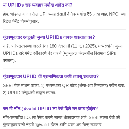
या UPI IDs सह व्यवहार मर्यादा आहेत का?
होय. भांडवल बाजारातील UPI व्यवहारांसाठी दैनिक मर्यादा ₹5 लाख आहे, NPCI च्या
रिटेल पेमेंट नियमांनुसार.
गुंतवणूकदार अजूनही जुन्या UPI IDs वापरू शकतात का?
नाही. परिपत्रकाच्या तारखेनंतर 180 दिवसांनी (11 जून 2025), मध्यस्थांनी जुन्या
UPI IDs द्वारे पेमेंट स्वीकारणे बंद करावे (म्युच्युअल फंडमधील विद्यमान SIPs
वगळता).
गुंतवणूकदार UPI ID ची प्रामाणिकता कशी तपासू शकतात?
SEBI चेक साधन वापरा: 1) मध्यस्थाचा QR कोड (थंब्स-अप चिन्हासह) स्कॅन करा.
2) UPI ID मॅन्युअली टाकून तपासा.
जर मी नॉन-@valid UPI ID ला पैसे दिले तर काय होईल?
नॉन-सत्यापित IDs ला पेमेंट करणे जास्त धोकादायक आहे. SEBI सल्ला देतो की
गुंतवणूकदारांनी नेहमी '@valid' हँडल आणि थंब्स-अप चिन्ह तपासावे.