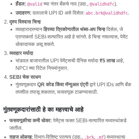
हँडल:
च्या नंतर बँकचे नाव (उदा.,
).
@valid
@validhdfc
उदाहरण:
दलालाचे UPI ID असे दिसेल:
.
abc.brk@validhdfc
दृश्य विश्वास चिन्ह
व्यवहारादरम्यान
हिरव्या त्रिकोणातील थंब्स-अप चिन्ह
दिसेल, जे
प्राप्तकर्ता SEBI-सत्यापित आहे हे सांगते. हे चिन्ह नसल्यास, पेमेंट
धोकादायक असू शकते.
व्यवहार मर्यादा
भांडवल बाजारातील UPI पेमेंट्सची दैनिक मर्यादा
₹5 लाख
आहे,
NPCI च्या रिटेल नियमांनुसार.
SEBI चेक साधन
गुंतवणूकदार
QR कोड किंवा मॅन्युअल एंट्री
द्वारे UPI IDs आणि बँक
तपशील तपासू शकतात, फसवणूक टाळण्यासाठी.
गुंतवणूकदारांसाठी हे का महत्त्वाचे आहे
फसवणूकीचा कमी धोका:
पेमेंट्स फक्त SEBI-सत्यापित मध्यस्थांकडे
जातील.
सहज ओळख:
विभाग-विशिष्ट प्रत्यय (उदा.,
,
) मध्यस्थाचा
.brk
.mf