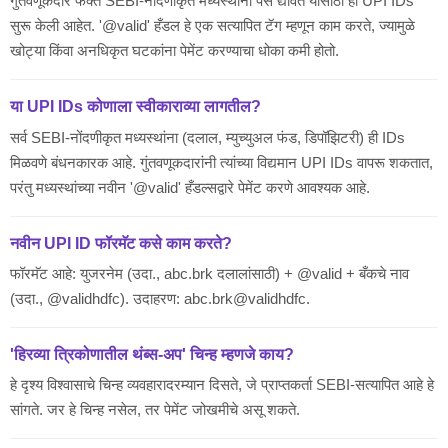
गुंतवणूकदार फक्त SEBI-नोंदणीकृत मध्यस्थांना पैसे द्यावेत यासाठी ही UPI IDs
सुरू केली आहेत. '@valid' हँडल हे एक सत्यापित टॅग म्हणून काम करते, ज्यामुळे
खोट्या किंवा अनधिकृत घटकांना पेमेंट करण्याचा धोका कमी होतो.
या UPI IDs कोणाला स्वीकाराव्या लागतील?
सर्व SEBI-नोंदणीकृत मध्यस्थांना (दलाल, म्युच्युअल फंड, डिपॉझिटरी) ही IDs
मिळवणे बंधनकारक आहे. गुंतवणूकदारांनी त्यांच्या विद्यमान UPI IDs वापरू शकतात,
परंतु मध्यस्थांच्या नवीन '@valid' हँडल्सद्वारे पेमेंट करणे आवश्यक आहे.
नवीन UPI ID फॉरमॅट कसे काम करते?
फॉरमॅट आहे: युजरनेम (उदा., abc.brk दलालांसाठी) + @valid + बँकचे नाव
(उदा., @validhdfc). उदाहरण: abc.brk@validhdfc.
'हिरव्या त्रिकोणातील थंब्स-अप' चिन्ह म्हणजे काय?
हे दृश्य विश्वासाचे चिन्ह व्यवहारादरम्यान दिसते, जे प्राप्तकर्ता SEBI-सत्यापित आहे हे
सांगते. जर हे चिन्ह नसेल, तर पेमेंट जोखमीचे असू शकते.