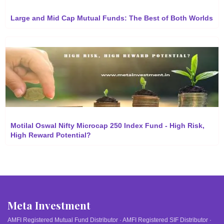
Large and Mid Cap Mutual Funds: The Best of Both Worlds
Motilal Oswal Nifty Microcap 250 Index Fund - High Risk,
High Reward Potential?
Meta Investment
AMFI Registered Mutual Fund Distributor · AMFI Registered SIF Distributor ·