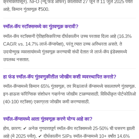
क्रमांकापासून). NFO (न्यू फंड ऑफर) कालावधी 27 जून ते 11 जुलै 2025 पर्यंत
आहे, किमान गुंतवणूक ₹500.
स्मॉल-कॅप स्टॉक्समध्ये का गुंतवणूक करावी?
स्मॉल-कॅप स्टॉक्सनी ऐतिहासिकरित्या दीर्घकालीन उच्च परतावा दिला आहे (16.3%
CAGR vs. 14.7% लार्ज-कॅप्सपेक्षा), परंतु त्यात उच्च अस्थिरता असते. ते
उदयोन्मुख व्यवसायांमध्ये गुंतवणूक करण्याची संधी देतात जे लार्ज-कॅप इंडेक्समध्ये
उपलब्ध नसतात.
हा फंड स्मॉल-कॅप गुंतवणुकीतील जोखीम कशी व्यवस्थापित करतो?
स्मॉल-कॅप्समध्ये किमान 65% गुंतवणूक, तर मिड/लार्ज कॅप्समध्ये सवलतपणे गुंतवणूक.
इन-हाऊस फॉरेन्सिक संशोधन गव्हर्नन्स जोखीम टाळण्यासाठी. विविधीकृत पोर्टफोलिओ
(40-100 स्टॉक्स) एकाग्रता जोखीम कमी करण्यासाठी.
स्मॉल-कॅप्समध्ये आता गुंतवणूक करणे योग्य आहे का?
होय, कारण: ✔ अनेक गुणवत्तापूर्ण स्मॉल-कॅप स्टॉक्समध्ये 25-50% ची घसरण झाली
आहे (मे 2025 पर्यंत). ✔ दीर्घकालीन SIPs स्मॉल-कॅप्समध्ये 10+ वर्षांत 14.6%