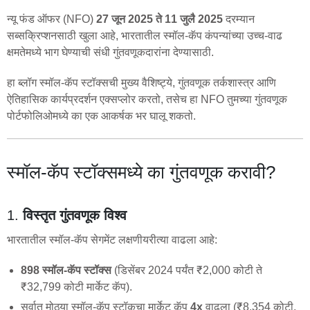
न्यू फंड ऑफर (NFO)
27 जून 2025 ते 11 जुलै 2025
दरम्यान
सब्सक्रिप्शनसाठी खुला आहे, भारतातील स्मॉल-कॅप कंपन्यांच्या उच्च-वाढ
क्षमतेमध्ये भाग घेण्याची संधी गुंतवणूकदारांना देण्यासाठी.
हा ब्लॉग स्मॉल-कॅप स्टॉक्सची मुख्य वैशिष्ट्ये, गुंतवणूक तर्कशास्त्र आणि
ऐतिहासिक कार्यप्रदर्शन एक्सप्लोर करतो, तसेच हा NFO तुमच्या गुंतवणूक
पोर्टफोलिओमध्ये का एक आकर्षक भर घालू शकतो.
स्मॉल-कॅप स्टॉक्समध्ये का गुंतवणूक करावी?
1.
विस्तृत गुंतवणूक विश्व
भारतातील स्मॉल-कॅप सेगमेंट लक्षणीयरीत्या वाढला आहे:
898 स्मॉल-कॅप स्टॉक्स
(डिसेंबर 2024 पर्यंत ₹2,000 कोटी ते
₹32,799 कोटी मार्केट कॅप).
सर्वात मोठ्या स्मॉल-कॅप स्टॉकचा मार्केट कॅप
4x
वाढला (₹8,354 कोटी,