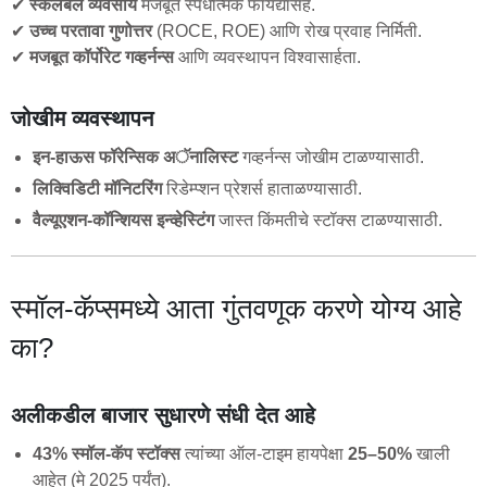
✔
स्केलेबल व्यवसाय
मजबूत स्पर्धात्मक फायद्यांसह.
✔
उच्च परतावा गुणोत्तर
(ROCE, ROE) आणि रोख प्रवाह निर्मिती.
✔
मजबूत कॉर्पोरेट गव्हर्नन्स
आणि व्यवस्थापन विश्वासार्हता.
जोखीम व्यवस्थापन
इन-हाऊस फॉरेन्सिक अॅनालिस्ट
गव्हर्नन्स जोखीम टाळण्यासाठी.
लिक्विडिटी मॉनिटरिंग
रिडेम्प्शन प्रेशर्स हाताळण्यासाठी.
वैल्यूएशन-कॉन्शियस इन्व्हेस्टिंग
जास्त किंमतीचे स्टॉक्स टाळण्यासाठी.
स्मॉल-कॅप्समध्ये आता गुंतवणूक करणे योग्य आहे
का?
अलीकडील बाजार सुधारणे संधी देत आहे
43% स्मॉल-कॅप स्टॉक्स
त्यांच्या ऑल-टाइम हायपेक्षा
25–50%
खाली
आहेत (मे 2025 पर्यंत).