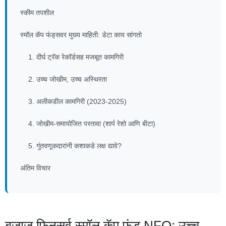
स्कीम तपशील
स्मॉल कॅप फंड्सवर मुख्य माहिती: डेटा काय सांगतो
1. दीर्घ ट्रॅक रेकॉर्डसह मजबूत कामगिरी
2. उच्च जोखीम, उच्च अस्थिरता
3. अलीकडील कामगिरी (2023-2025)
4. जोखीम-समायोजित परतावा (शार्प रेशो आणि बीटा)
5. गुंतवणूकदारांनी कशाकडे लक्ष द्यावे?
अंतिम विचार
बजाज फिनसर्व स्मॉल कॅप फंड NFO: उच्च-