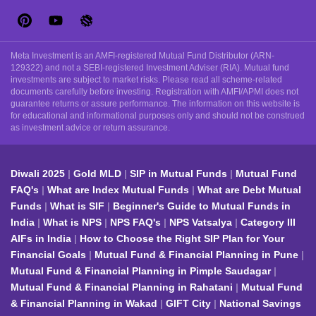
Meta Investment is an AMFI-registered Mutual Fund Distributor (ARN-
129322) and not a SEBI-registered Investment Adviser (RIA). Mutual fund
investments are subject to market risks. Please read all scheme-related
documents carefully before investing. Registration with AMFI/APMI does not
guarantee returns or assure performance. The information on this website is
for educational and informational purposes only and should not be construed
as investment advice or return assurance.
Diwali 2025
Gold MLD
SIP in Mutual Funds
Mutual Fund
FAQ's
What are Index Mutual Funds
What are Debt Mutual
Funds
What is SIF
Beginner's Guide to Mutual Funds in
India
What is NPS
NPS FAQ's
NPS Vatsalya
Category III
AIFs in India
How to Choose the Right SIP Plan for Your
Financial Goals
Mutual Fund & Financial Planning in Pune
Mutual Fund & Financial Planning in Pimple Saudagar
Mutual Fund & Financial Planning in Rahatani
Mutual Fund
& Financial Planning in Wakad
GIFT City
National Savings