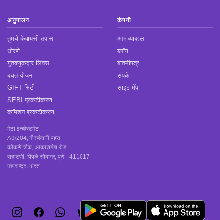
अनुपालन
कंपनी
तुमचे केवायसी तपासा
आमच्याबद्दल
धोरणे
ब्लॉग
गुंतवणूकदार लिंक्स
बातमीपत्र
बचत योजना
संपर्क
GIFT सिटी
साइट मॅप
SEBI प्रकटीकरण
कमिशन प्रकटीकरण
मेटा इन्व्हेस्टमेंट
A3/204, मीरचंदानी पाम्स
कोकणे चौक, आकाशगंगा रोड
राहाटणी, पिंपळे सौदागर, पुणे - 411017
महाराष्ट्र, भारत