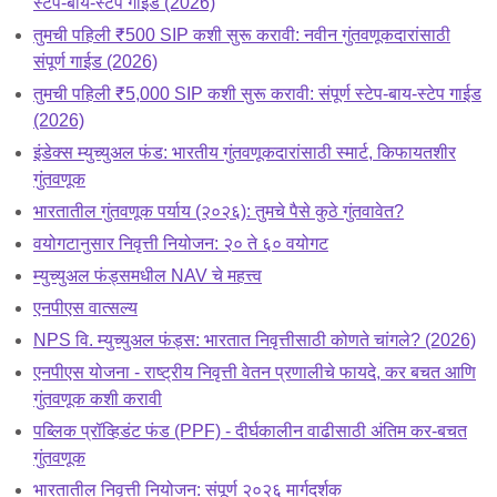
स्टेप-बाय-स्टेप गाईड (2026)
तुमची पहिली ₹500 SIP कशी सुरू करावी: नवीन गुंतवणूकदारांसाठी
संपूर्ण गाईड (2026)
तुमची पहिली ₹5,000 SIP कशी सुरू करावी: संपूर्ण स्टेप-बाय-स्टेप गाईड
(2026)
इंडेक्स म्युच्युअल फंड: भारतीय गुंतवणूकदारांसाठी स्मार्ट, किफायतशीर
गुंतवणूक
भारतातील गुंतवणूक पर्याय (२०२६): तुमचे पैसे कुठे गुंतवावेत?
वयोगटानुसार निवृत्ती नियोजन: २० ते ६० वयोगट
म्युच्युअल फंड्समधील NAV चे महत्त्व
एनपीएस वात्सल्य
NPS वि. म्युच्युअल फंड्स: भारतात निवृत्तीसाठी कोणते चांगले? (2026)
एनपीएस योजना - राष्ट्रीय निवृत्ती वेतन प्रणालीचे फायदे, कर बचत आणि
गुंतवणूक कशी करावी
पब्लिक प्रॉव्हिडंट फंड (PPF) - दीर्घकालीन वाढीसाठी अंतिम कर-बचत
गुंतवणूक
भारतातील निवृत्ती नियोजन: संपूर्ण २०२६ मार्गदर्शक