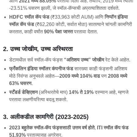
आणि
2021 मध्ये 88.05%
परतावा दिला आहे. तथापि, 2019 मध्ये त्याला
-23.51% घसरण झाली, जे स्मॉल-कॅप्सची अप्रत्याशितता दर्शवते.
HDFC स्मॉल कॅप फंड
(₹33,963 कोटी AUM) आणि
निप्पॉन इंडिया
स्मॉल कॅप फंड
(₹62,260 कोटी, सर्वात मोठा) सातत्याने चांगली कामगिरी
करतात, काही वर्षांत
90% पेक्षा जास्त
परतावा देतात.
2. उच्च जोखीम, उच्च अस्थिरता
डेटामधील सर्व स्मॉल-कॅप फंड्स
“अतिशय उच्च” जोखीम
रेट केले आहेत.
फ्रँकलिन इंडिया स्मॉलर कंपनीज फंड
सारख्या काही फंड्सनी अतिशय
मोठे स्विंग्स अनुभवले आहेत—
2009 मध्ये 104% वाढ
पण
2008 मध्ये
63% घसरण
.
स्टँडर्ड डेव्हिएशन
(अस्थिरतेचे माप)
14% ते 19%
दरम्यान आहे, म्हणजे
परतावा लक्षणीयरित्या बदलू शकतो.
3. अलीकडील कामगिरी (2023-2025)
2023 बहुतेक स्मॉल-कॅप फंड्ससाठी उत्तम वर्ष होते
,
ITI स्मॉल कॅप फंड
51.93%
परताव्यासह अग्रेसर.