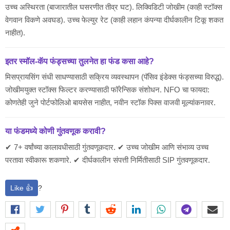
उच्च अस्थिरता (बाजारातील घसरणीत तीव्र घट). लिक्विडिटी जोखीम (काही स्टॉक्स
वेगवान विकणे अवघड). उच्च फेल्युर रेट (काही लहान कंपन्या दीर्घकालीन टिकू शकत
नाहीत).
इतर स्मॉल-कॅप फंड्सच्या तुलनेत हा फंड कसा आहे?
मिसप्रायसिंग संधी साधण्यासाठी सक्रिय व्यवस्थापन (पॅसिव इंडेक्स फंड्सच्या विरुद्ध).
जोखीमयुक्त स्टॉक्स फिल्टर करण्यासाठी फॉरेन्सिक संशोधन. NFO चा फायदा:
कोणतेही जुने पोर्टफोलिओ बायसेस नाहीत, नवीन स्टॉक पिक्स वाजवी मूल्यांकनावर.
या फंडमध्ये कोणी गुंतवणूक करावी?
✔ 7+ वर्षांच्या कालावधीसाठी गुंतवणूकदार. ✔ उच्च जोखीम आणि संभाव्य उच्च
परतावा स्वीकारू शकणारे. ✔ दीर्घकालीन संपत्ती निर्मितीसाठी SIP गुंतवणूकदार.
Like 👍
?