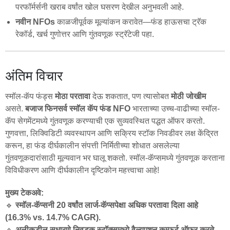
परफॉर्मर्सनी खराब वर्षांत खोल घसरण देखील अनुभवली आहे.
नवीन NFOs
काळजीपूर्वक मूल्यांकन करावेत—फंड हाऊसचा ट्रॅक
रेकॉर्ड, खर्च गुणोत्तर आणि गुंतवणूक स्ट्रॅटेजी पहा.
अंतिम विचार
स्मॉल-कॅप फंड्स
मोठा परतावा
देऊ शकतात, पण त्यासोबत
मोठी जोखीम
असते.
बजाज फिनसर्व स्मॉल कॅप फंड NFO
भारताच्या उच्च-वाढीच्या स्मॉल-
कॅप सेगमेंटमध्ये गुंतवणूक करण्याची एक सुव्यवस्थित पद्धत ऑफर करतो.
गुणवत्ता, लिक्विडिटी व्यवस्थापन आणि सक्रिय स्टॉक निवडीवर लक्ष केंद्रित
करून, हा फंड दीर्घकालीन संपत्ती निर्मितीच्या शोधात असलेल्या
गुंतवणूकदारांसाठी मूल्यवान भर घालू शकतो. स्मॉल-कॅप्समध्ये गुंतवणूक करताना
विविधीकरण आणि दीर्घकालीन दृष्टिकोन महत्त्वाचा आहे!
मुख्य टेकअवे:
🔹
स्मॉल-कॅप्सनी 20 वर्षांत लार्ज-कॅप्सपेक्षा अधिक परतावा दिला आहे
(16.3% vs. 14.7% CAGR).
🔹
अलीकडील सुधारणे निवडक स्टॉक्समध्ये वैल्यूएशन कम्फर्ट ऑफर करते.