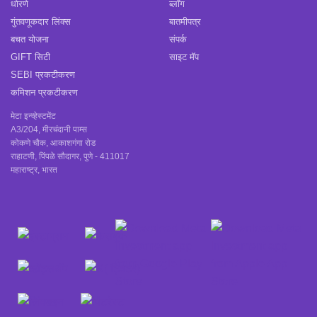
धोरणे
ब्लॉग
गुंतवणूकदार लिंक्स
बातमीपत्र
बचत योजना
संपर्क
GIFT सिटी
साइट मॅप
SEBI प्रकटीकरण
कमिशन प्रकटीकरण
मेटा इन्व्हेस्टमेंट
A3/204, मीरचंदानी पाम्स
कोकणे चौक, आकाशगंगा रोड
राहाटणी, पिंपळे सौदागर, पुणे - 411017
महाराष्ट्र, भारत