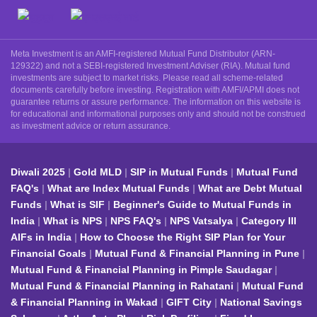
Meta Investment is an AMFI-registered Mutual Fund Distributor (ARN-
129322) and not a SEBI-registered Investment Adviser (RIA). Mutual fund
investments are subject to market risks. Please read all scheme-related
documents carefully before investing. Registration with AMFI/APMI does not
guarantee returns or assure performance. The information on this website is
for educational and informational purposes only and should not be construed
as investment advice or return assurance.
Diwali 2025
Gold MLD
SIP in Mutual Funds
Mutual Fund
FAQ's
What are Index Mutual Funds
What are Debt Mutual
Funds
What is SIF
Beginner's Guide to Mutual Funds in
India
What is NPS
NPS FAQ's
NPS Vatsalya
Category III
AIFs in India
How to Choose the Right SIP Plan for Your
Financial Goals
Mutual Fund & Financial Planning in Pune
Mutual Fund & Financial Planning in Pimple Saudagar
Mutual Fund & Financial Planning in Rahatani
Mutual Fund
& Financial Planning in Wakad
GIFT City
National Savings