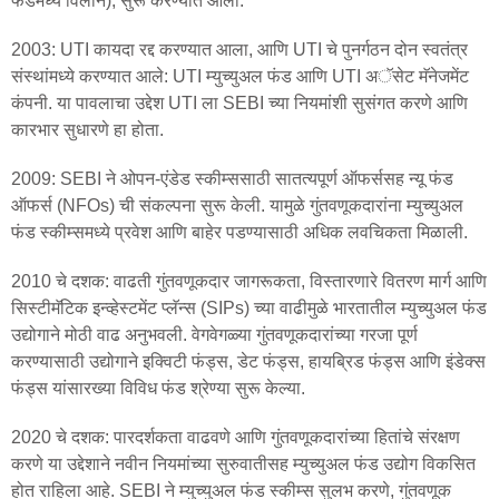
फंडमध्ये विलीन), सुरू करण्यात आला.
2003: UTI कायदा रद्द करण्यात आला, आणि UTI चे पुनर्गठन दोन स्वतंत्र
संस्थांमध्ये करण्यात आले: UTI म्युच्युअल फंड आणि UTI अॅसेट मॅनेजमेंट
कंपनी. या पावलाचा उद्देश UTI ला SEBI च्या नियमांशी सुसंगत करणे आणि
कारभार सुधारणे हा होता.
2009: SEBI ने ओपन-एंडेड स्कीम्ससाठी सातत्यपूर्ण ऑफर्ससह न्यू फंड
ऑफर्स (NFOs) ची संकल्पना सुरू केली. यामुळे गुंतवणूकदारांना म्युच्युअल
फंड स्कीम्समध्ये प्रवेश आणि बाहेर पडण्यासाठी अधिक लवचिकता मिळाली.
2010 चे दशक: वाढती गुंतवणूकदार जागरूकता, विस्तारणारे वितरण मार्ग आणि
सिस्टीमॅटिक इन्व्हेस्टमेंट प्लॅन्स (SIPs) च्या वाढीमुळे भारतातील म्युच्युअल फंड
उद्योगाने मोठी वाढ अनुभवली. वेगवेगळ्या गुंतवणूकदारांच्या गरजा पूर्ण
करण्यासाठी उद्योगाने इक्विटी फंड्स, डेट फंड्स, हायब्रिड फंड्स आणि इंडेक्स
फंड्स यांसारख्या विविध फंड श्रेण्या सुरू केल्या.
2020 चे दशक: पारदर्शकता वाढवणे आणि गुंतवणूकदारांच्या हितांचे संरक्षण
करणे या उद्देशाने नवीन नियमांच्या सुरुवातीसह म्युच्युअल फंड उद्योग विकसित
होत राहिला आहे. SEBI ने म्युच्युअल फंड स्कीम्स सुलभ करणे, गुंतवणूक