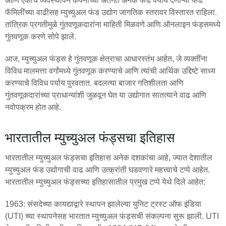
आणि एकाच व्यवस्थापन कंपनीच्या अंतर्गत अनेक फंड पर्याय देणाऱ्या फंड
फॅमिलींच्या वाढीसह म्युच्युअल फंड उद्योग जागतिक स्तरावर विस्तारत राहिला.
तांत्रिक प्रगतीमुळे गुंतवणूकदारांना माहिती मिळवणे आणि ऑनलाइन फंड्समध्ये
गुंतवणूक करणे सोपे झाले.
आज, म्युच्युअल फंड्स हे गुंतवणूक क्षेत्राचा आधारस्तंभ आहेत, जे व्यक्तींना
विविध मालमत्ता वर्गांमध्ये गुंतवणूक करण्याचे आणि त्यांची आर्थिक उद्दिष्टे साध्य
करण्याचे विविध पर्याय पुरवतात. बदलत्या बाजार गतिशीलता आणि
गुंतवणूकदारांच्या प्राधान्यांशी जुळवून घेत या उद्योगात सातत्याने वाढ आणि
नवोपक्रम होत आहे.
भारतातील म्युच्युअल फंड्सचा इतिहास
भारतातील म्युच्युअल फंड्सचा इतिहास अनेक दशकांचा आहे, ज्यात देशातील
म्युच्युअल फंड उद्योगाची वाढ आणि उत्क्रांती घडवणारे महत्त्वाचे टप्पे आहेत.
भारतातील म्युच्युअल फंड्सच्या इतिहासातील प्रमुख टप्पे येथे दिले आहेत:
1963: संसदेच्या कायद्याद्वारे स्थापन झालेल्या युनिट ट्रस्ट ऑफ इंडिया
(UTI) च्या स्थापनेसह भारतात म्युच्युअल फंड्सची संकल्पना सुरू झाली. UTI