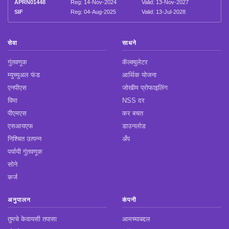
APRN01448
Reg: 14-Nov-2024
Valid: 13-Nov-2027
SIF
Reg: 04-Aug-2025
Valid: 13-Jul-2028
सेवा
साधने
गुंतवणूक
कॅल्क्युलेटर
म्युच्युअल फंड
आर्थिक योजना
एनपीएस
जोखीम प्रोफाइलिंग
विमा
NSS दर
पीएमएस
कर बचत
एसआयएफ
डाउनलोड
निश्चित उत्पन्न
अँप
पर्यायी गुंतवणूक
सोने
कर्ज
अनुपालन
कंपनी
तुमचे केवायसी तपासा
आमच्याबद्दल